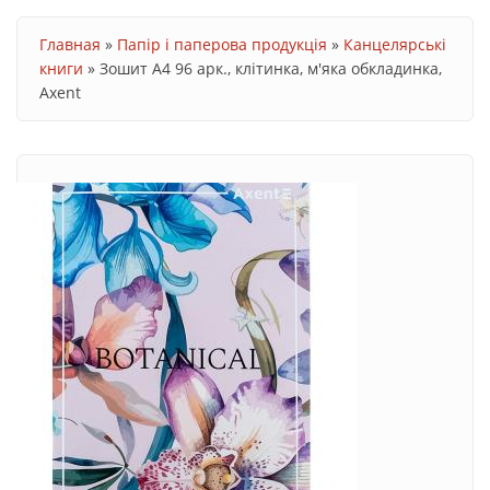
Ви є тут
Главная
»
Папір і паперова продукція
»
Канцелярські
книги
»
Зошит А4 96 арк., клітинка, м'яка обкладинка,
Axent