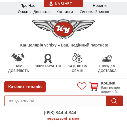
Перейти до основного вмісту
КАБІНЕТ
Про Нас
Новини
Оплата І Доставка
Контакти
Система Знижок
Канцелярія успіху – Ваш надійний партнер!
НАМ
100% ГАРАНТІЯ
14 ДНІВ НА
ШВИДКА
ДОВІРЯЮТЬ
ОБМІН
ДОСТАВКА
Кошик
Каталог товарів
Ваш кошик
порожній.
(098) 844-4-844
передзвоніть мені