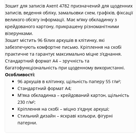
Зошит для записів Axent 4782 призначений для щоденних
записів, ведення обліку, замальовки схем, графіків, фіксації
великого обсягу інформації. Має м'яку обкладинку з
крейдованого картону, прикрашену різноманітними
візерунками.
Зошит містить 96 білих аркушів в клітинку, які
забезпечують комфортне письмо. Кріплення на скобі
практичне та гарантує максимально міцне з’єднання.
Стандартний формат А4 – зручність та
багатофункціональність при щоденному використанні.
Особливості:
96 аркушів в клітинку, щільність паперу 55 г/м²;
Стандартний формат А4;
М'яка обкладинка – крейдований картон, щільність
230 г/м²;
Кріплення на скобі – міцно з'єднує аркуші;
Стильний дизайн – яскраві кольори, фігурні
патерни.