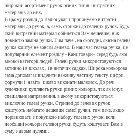
широкий асортимент ручок різних типів і витратних
матеріалів до них.
В цьому розділі до Вашої уваги пропонуємо витратні
матеріали до ручок, а, саме, стрижні до гелевих ручок. Будь-
який витратний матеріал обійдеться Вам дешевше, ніж
повністю заміна ручки. Тим паче , на сьогодні, якісна гелева
ручка коштує не зовсім дешево. В наш час гелева ручка- це
популярний елемент розділу «Канцтовари» серед будь-якої
вікової категорії людей. Гелеві ручки використовуються
активно і в школах , і в дитячих садках. Широка кольорова
гама допомагає виділити важливу частину тексту, цифри,
формули і ,навіть, цікаво виконати малюнок. До речі,
художники купляють ручки різних кольорів, так як існує
спеціальне направлення, в якому використовуються
виключно гелеві ручки. Стрижні до гелевих ручок
коштують набагато дешевше самої ручки, тим паче, якщо
порівнювати з покупкою набору гелевих ручок, коли
необхідні кольори гелевої ручки будуть коштувати Вам в
суму з двома нулями.