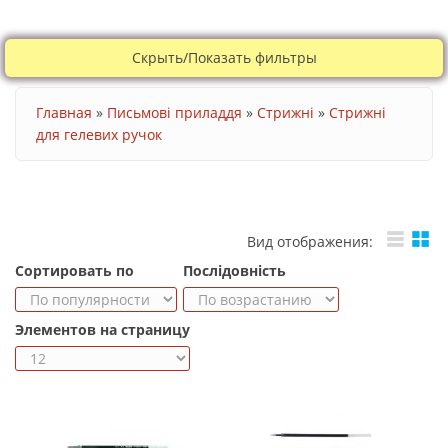
Скрыть/Показать фильтры
Ви є тут
Главная
»
Письмові приладдя
»
Стрижні
»
Стрижні
для гелевих ручок
Вид отображения:
Сортировать по
Послідовність
Элементов на страницу