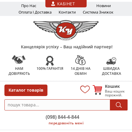
Перейти до основного вмісту
КАБІНЕТ
Про Нас
Новини
Оплата І Доставка
Контакти
Система Знижок
Канцелярія успіху – Ваш надійний партнер!
НАМ
100% ГАРАНТІЯ
14 ДНІВ НА
ШВИДКА
ДОВІРЯЮТЬ
ОБМІН
ДОСТАВКА
Кошик
Каталог товарів
Ваш кошик
порожній.
(098) 844-4-844
передзвоніть мені