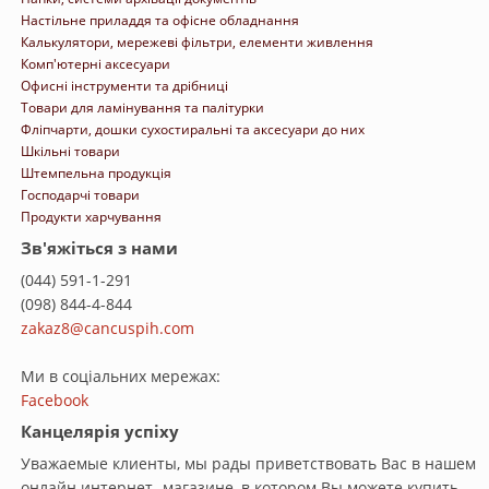
Настільне приладдя та офісне обладнання
Калькулятори, мережеві фільтри, елементи живлення
Комп'ютерні аксесуари
Офисні інструменти та дрібниці
Товари для ламінування та палітурки
Фліпчарти, дошки сухостиральні та аксесуари до них
Шкільні товари
Штемпельна продукція
Господарчі товари
Продукти харчування
Зв'яжіться з нами
(044) 591-1-291
(098) 844-4-844
zakaz8@cancuspih.com
Ми в соціальних мережах:
Facebook
Канцелярія успіху
Уважаемые клиенты, мы рады приветствовать Вас в нашем
онлайн интернет- магазине, в котором Вы можете купить