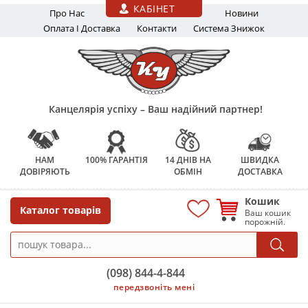
Перейти до основного вмісту
КАБІНЕТ
Про Нас
Новини
Оплата І Доставка
Контакти
Система Знижок
Канцелярія успіху – Ваш надійний партнер!
НАМ
100% ГАРАНТІЯ
14 ДНІВ НА
ШВИДКА
ДОВІРЯЮТЬ
ОБМІН
ДОСТАВКА
Кошик
Каталог товарів
Ваш кошик
порожній.
(098) 844-4-844
передзвоніть мені