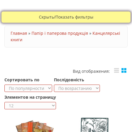
Скрыть/Показать фильтры
Ви є тут
Главная
»
Папір і паперова продукція
»
Канцелярські
книги
Вид отображения:
Сортировать по
Послідовність
Элементов на страницу