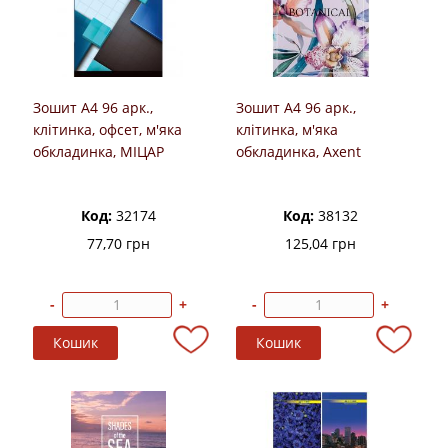
Зошит А4 96 арк.,
Зошит А4 96 арк.,
клітинка, офсет, м'яка
клітинка, м'яка
обкладинка, МІЦАР
обкладинка, Axent
Код:
32174
Код:
38132
77,70 грн
125,04 грн
-
+
-
+