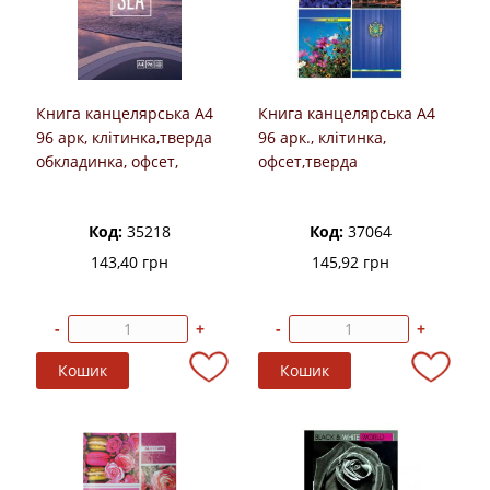
Книга канцелярська А4
Книга канцелярська А4
96 арк, клітинка,тверда
96 арк., клітинка,
обкладинка, офсет,
офсет,тверда
МІЦАР
ламінована обкладинка,
Buromax
Код:
35218
Код:
37064
143,40 грн
145,92 грн
-
+
-
+