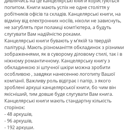
дивлячись на це канцелярські книги користуються
попитом. Книги мають успіх не одне століття у
робітників офісів та складів. Канцелярські книги, на
відміну від електронних носіїв, ніколи не зависнуть,
не загублять при поламці комп’ютера, а будуть
слугувати Вам надійністю роками.
Канцелярські книги бувають у м’якій та твердій
палітурці. Мають різноманіття обкладинок з різними
зображеннями, як в суворому діловому стилі, так і в
ніжному романтичному. Канцелярську книгу з
обкладинкою зі штучної шкіри можна зробити
особливою , завдяки нанесенню логотипу Вашої
компанії. Важливу роль відіграє і папір, з якого
зроблені аркуші канцелярської книги, бо чим він
якісніший, тим довше буде слугувати Вам книга.
Канцелярські книги мають стандартну кількість
сторінок:
- 48 аркушів,
- 96 аркушів,
- 192 аркуши.