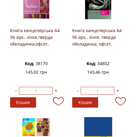
Книга канцелярська А4
Книга канцелярська А4
96 арк., лінія,тверда
96 арк., лінія, тверда
обкладинка,офсет,
обкладинка, офсет,
BUROMAX
МІЦАР
Код:
38170
Код:
34802
145,92 грн
143,46 грн
-
+
-
+