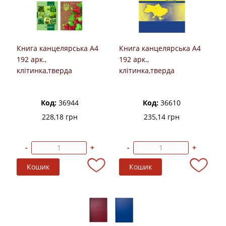
Книга канцелярська А4
Книга канцелярська А4
192 арк.,
192 арк.,
клітинка,тверда
клітинка,тверда
обкладинка, офсет,
обкладинка, офсет,
МІЦАР
Buromax
Код:
36944
Код:
36610
228,18 грн
235,14 грн
-
+
-
+