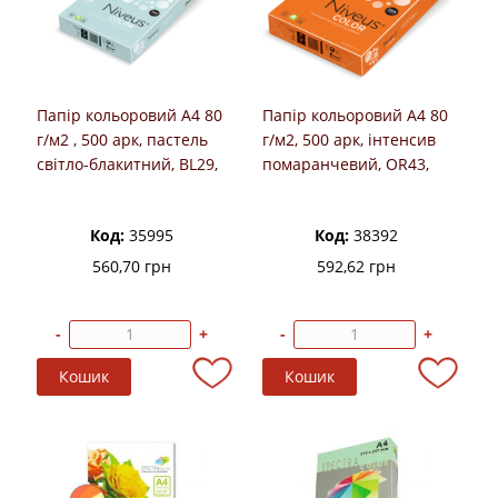
Папір кольоровий А4 80
Папір кольоровий А4 80
г/м2 , 500 арк, пастель
г/м2, 500 арк, інтенсив
світло-блакитний, BL29,
помаранчевий, OR43,
Niveus
Niveus
Код:
35995
Код:
38392
560,70 грн
592,62 грн
-
+
-
+