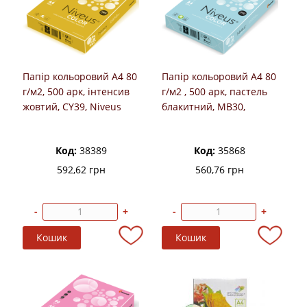
Папір кольоровий А4 80
Папір кольоровий А4 80
г/м2, 500 арк, інтенсив
г/м2 , 500 арк, пастель
жовтий, CY39, Niveus
блакитний, MB30,
Niveus
Код:
38389
Код:
35868
592,62 грн
560,76 грн
-
+
-
+