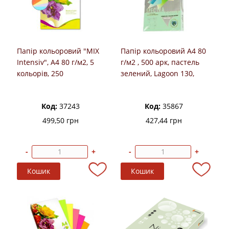
Папір кольоровий "MIX
Папір кольоровий А4 80
Intensiv", А4 80 г/м2, 5
г/м2 , 500 арк, пастель
кольорів, 250
зелений, Lagoon 130,
аркушів,SPECTRA COLOR
SPECTRA COLOR
Код:
37243
Код:
35867
499,50 грн
427,44 грн
-
+
-
+