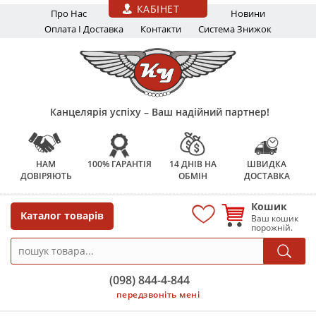
Перейти до основного вмісту
КАБІНЕТ
Про Нас
Новини
Оплата І Доставка
Контакти
Система Знижок
Канцелярія успіху – Ваш надійний партнер!
НАМ
100% ГАРАНТІЯ
14 ДНІВ НА
ШВИДКА
ДОВІРЯЮТЬ
ОБМІН
ДОСТАВКА
Кошик
Каталог товарів
Ваш кошик
порожній.
(098) 844-4-844
передзвоніть мені