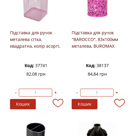
Підставка для ручок
Підставка для ручок
металева сітка,
"BAROCCO", 83х100мм
квадратна, колір асорті,
металева, BUROMAX
BUROMAX
Код:
37741
Код:
38137
82,08 грн
84,84 грн
-
+
-
+