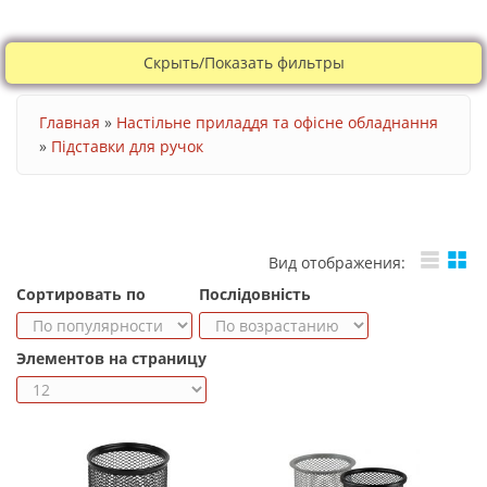
Скрыть/Показать фильтры
Ви є тут
Главная
»
Настільне приладдя та офісне обладнання
»
Підставки для ручок
Вид отображения:
Сортировать по
Послідовність
Элементов на страницу