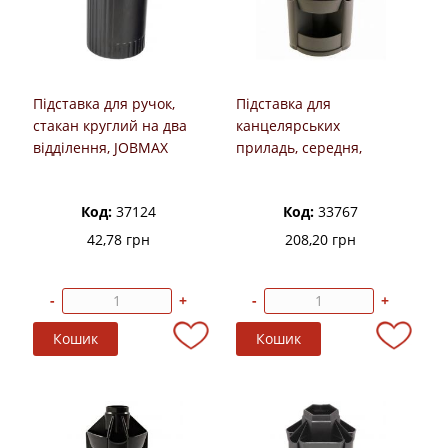
Підставка для ручок,
Підставка для
стакан круглий на два
канцелярських
відділення, JOBMAX
приладь, середня,
обертова, чорна, КіП
Код:
37124
Код:
33767
42,78 грн
208,20 грн
-
+
-
+