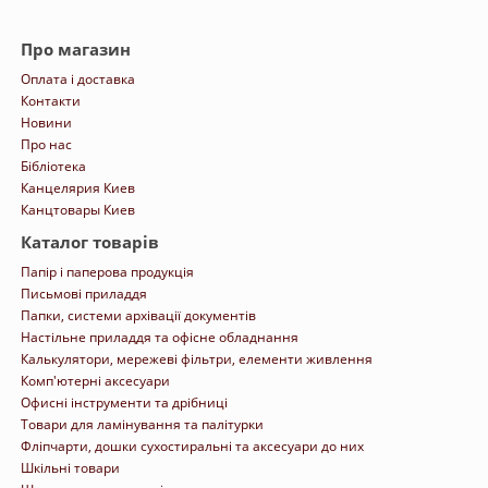
Про магазин
Оплата і доставка
Контакти
Новини
Про нас
Бібліотека
Канцелярия Киев
Канцтовары Киев
Каталог товарів
Папір і паперова продукція
Письмові приладдя
Папки, системи архівації документів
Настільне приладдя та офісне обладнання
Калькулятори, мережеві фільтри, елементи живлення
Комп'ютерні аксесуари
Офисні інструменти та дрібниці
Товари для ламінування та палітурки
Фліпчарти, дошки сухостиральні та аксесуари до них
Шкільні товари