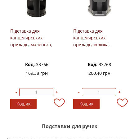
Підставка для
Підставка для
канцелярських
канцелярських
приладь, маленька,
приладь, велика,
обертова, чорна, КіП
обертова, чорна, КіП
Код:
33766
Код:
33768
169,38 грн
200,40 грн
-
+
-
+
Подставки для ручек