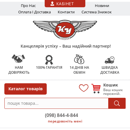
Перейти до основного вмісту
КАБІНЕТ
Про Нас
Новини
Оплата І Доставка
Контакти
Система Знижок
Канцелярія успіху – Ваш надійний партнер!
НАМ
100% ГАРАНТІЯ
14 ДНІВ НА
ШВИДКА
ДОВІРЯЮТЬ
ОБМІН
ДОСТАВКА
Кошик
Каталог товарів
Ваш кошик
порожній.
(098) 844-4-844
передзвоніть мені