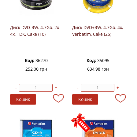
Диск DVD-RW, 4.7Gb, 2x-
Диск DVD+RW, 4.7Gb, 4х,
4х, TDK, Cake (10)
Verbatim, Cake (25)
Код:
36270
Код:
35095
252,00 грн
634,98 грн
-
+
-
+