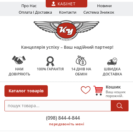
Перейти до основного вмісту
КАБІНЕТ
Про Нас
Новини
Оплата І Доставка
Контакти
Система Знижок
Канцелярія успіху – Ваш надійний партнер!
НАМ
100% ГАРАНТІЯ
14 ДНІВ НА
ШВИДКА
ДОВІРЯЮТЬ
ОБМІН
ДОСТАВКА
Кошик
Каталог товарів
Ваш кошик
порожній.
(098) 844-4-844
передзвоніть мені