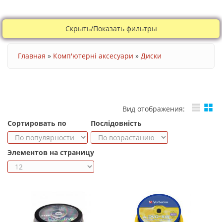
Скрыть/Показать фильтры
Ви є тут
Главная
»
Комп'ютерні аксесуари
»
Диски
Вид отображения:
Сортировать по
Послідовність
Элементов на страницу