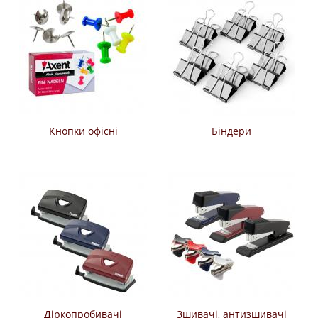
Кнопки офісні
Біндери
Діркопробивачі
Зшивачі, антизшивачі