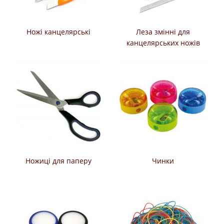
Ножі канцелярські
Леза змінні для
канцелярських ножів
Ножиці для паперу
Чинки