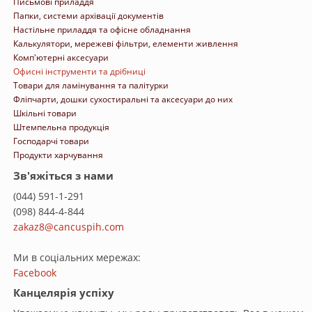
Письмові приладдя
Папки, системи архівації документів
Настільне приладдя та офісне обладнання
Калькулятори, мережеві фільтри, елементи живлення
Комп'ютерні аксесуари
Офисні інструменти та дрібниці
Товари для ламінування та палітурки
Фліпчарти, дошки сухостиральні та аксесуари до них
Шкільні товари
Штемпельна продукція
Господарчі товари
Продукти харчування
Зв'яжіться з нами
(044) 591-1-291
(098) 844-4-844
zakaz8@cancuspih.com
Ми в соціальних мережах:
Facebook
Канцелярія успіху