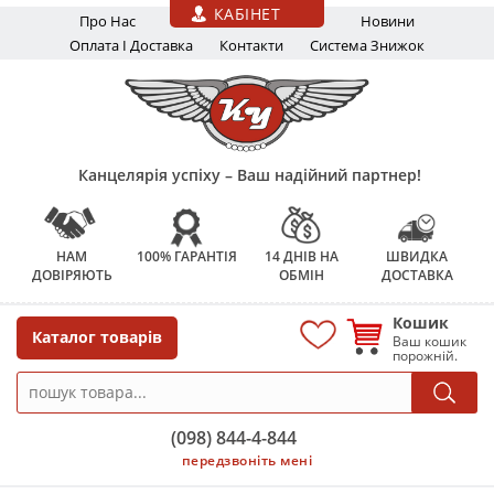
Перейти до основного вмісту
КАБІНЕТ
Про Нас
Новини
Оплата І Доставка
Контакти
Система Знижок
Канцелярія успіху – Ваш надійний партнер!
НАМ
100% ГАРАНТІЯ
14 ДНІВ НА
ШВИДКА
ДОВІРЯЮТЬ
ОБМІН
ДОСТАВКА
Кошик
Каталог товарів
Ваш кошик
порожній.
(098) 844-4-844
передзвоніть мені