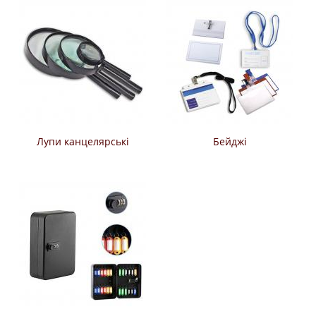
Лупи канцелярські
Бейджі