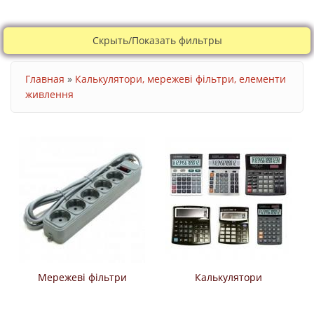
Скрыть/Показать фильтры
Ви є тут
Главная
»
Калькулятори, мережеві фільтри, елементи
живлення
Мережеві фільтри
Калькулятори