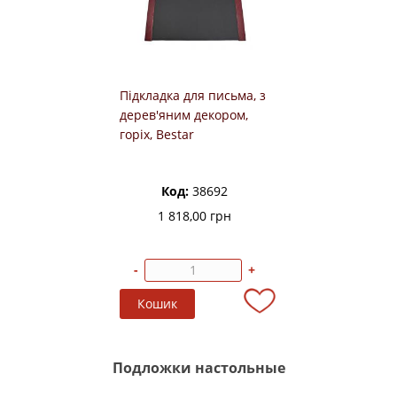
Підкладка для письма, з
дерев'яним декором,
горіх, Bestar
Код:
38692
1 818,00 грн
-
+
Подложки настольные