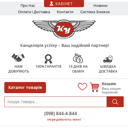
Перейти до основного вмісту
КАБІНЕТ
Про Нас
Новини
Оплата І Доставка
Контакти
Система Знижок
Канцелярія успіху – Ваш надійний партнер!
НАМ
100% ГАРАНТІЯ
14 ДНІВ НА
ШВИДКА
ДОВІРЯЮТЬ
ОБМІН
ДОСТАВКА
Кошик
Каталог товарів
Ваш кошик
порожній.
(098) 844-4-844
передзвоніть мені