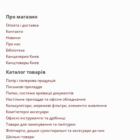
Про магазин
Оплата і доставка
Контакти
Новини
Про нас
Бібліотека
Канцелярия Киев
Канцтовары Киев
Каталог товарів
Папір і паперова продукція
Письмові приладдя
Папки, системи архівації документів
Настільне приладдя та офісне обладнання
Калькулятори, мережеві фільтри, елементи живлення
Комп'ютерні аксесуари
Офисні інструменти та дрібниці
Товари для ламінування та палітурки
Фліпчарти, дошки сухостиральні та аксесуари до них
Шкільні товари