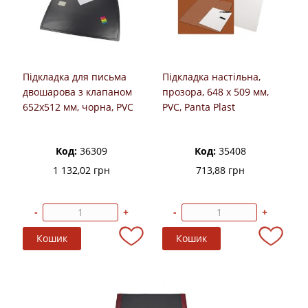
Підкладка для письма
Підкладка настільна,
двошарова з клапаном
прозора, 648 х 509 мм,
652х512 мм, чорна, PVC
PVC, Panta Plast
Panta Plast
Код:
36309
Код:
35408
1 132,02 грн
713,88 грн
-
+
-
+