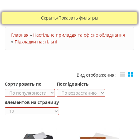
Скрыть/Показать фильтры
Ви є тут
Главная
»
Настільне приладдя та офісне обладнання
»
Підкладки настільні
Вид отображения:
Сортировать по
Послідовність
Элементов на страницу