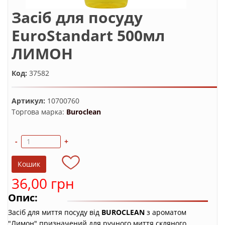
Засіб для посуду
EuroStandart 500мл
ЛИМОН
Код:
37582
Артикул:
10700760
Торгова марка:
Buroclean
-
+
36,00 грн
Опис:
Засіб для миття посуду від
BUROCLEAN
з ароматом
"Лимон" призначений для ручного миття скляного,