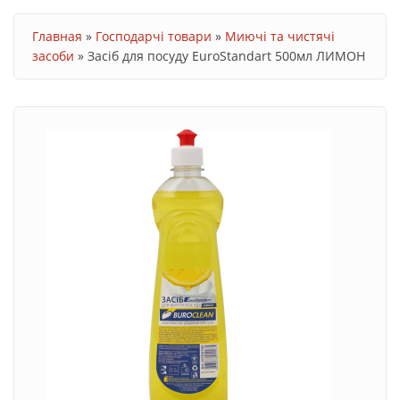
Ви є тут
Главная
»
Господарчі товари
»
Миючі та чистячі
засоби
»
Засіб для посуду EuroStandart 500мл ЛИМОН