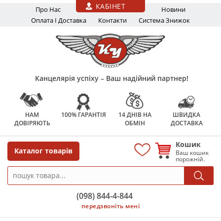
Перейти до основного вмісту
КАБІНЕТ
Про Нас
Новини
Оплата І Доставка
Контакти
Система Знижок
Канцелярія успіху – Ваш надійний партнер!
НАМ
100% ГАРАНТІЯ
14 ДНІВ НА
ШВИДКА
ДОВІРЯЮТЬ
ОБМІН
ДОСТАВКА
Кошик
Каталог товарів
Ваш кошик
порожній.
(098) 844-4-844
передзвоніть мені