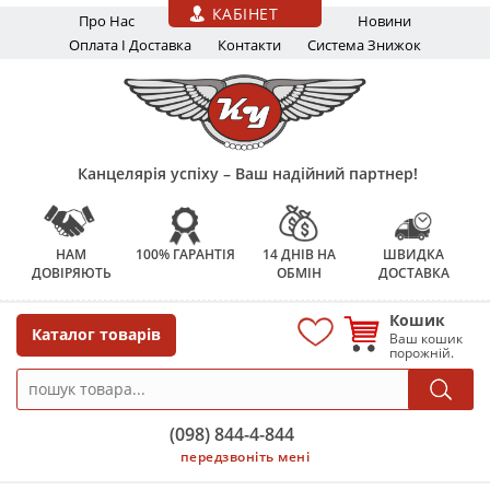
Перейти до основного вмісту
КАБІНЕТ
Про Нас
Новини
Оплата І Доставка
Контакти
Система Знижок
Канцелярія успіху – Ваш надійний партнер!
НАМ
100% ГАРАНТІЯ
14 ДНІВ НА
ШВИДКА
ДОВІРЯЮТЬ
ОБМІН
ДОСТАВКА
Кошик
Каталог товарів
Ваш кошик
порожній.
(098) 844-4-844
передзвоніть мені