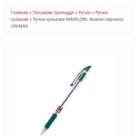
Ви є тут
Главная
»
Письмові приладдя
»
Ручки
»
Ручки
кулькові
»
Ручка кулькова MAXFLOW, зелене чорнило
UNIMAX