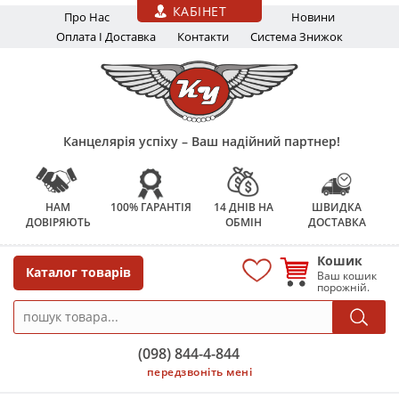
Перейти до основного вмісту
КАБІНЕТ
Про Нас
Новини
Оплата І Доставка
Контакти
Система Знижок
Канцелярія успіху – Ваш надійний партнер!
НАМ
100% ГАРАНТІЯ
14 ДНІВ НА
ШВИДКА
ДОВІРЯЮТЬ
ОБМІН
ДОСТАВКА
Кошик
Каталог товарів
Ваш кошик
порожній.
(098) 844-4-844
передзвоніть мені