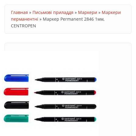
Ви є тут
Главная
»
Письмові приладдя
»
Маркери
»
Маркери
перманентні
»
Маркер Permanent 2846 1мм,
CENTROPEN