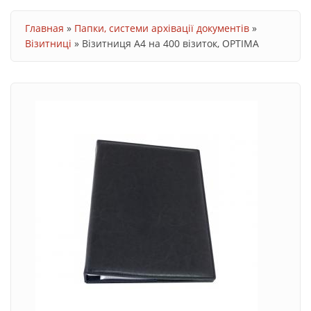
Ви є тут
Главная
»
Папки, системи архівації документів
»
Візитниці
»
Візитниця А4 на 400 візиток, OPTIMA