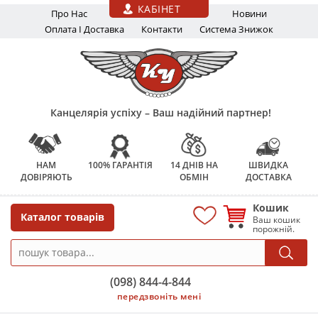
Перейти до основного вмісту
КАБІНЕТ
Про Нас
Новини
Оплата І Доставка
Контакти
Система Знижок
Канцелярія успіху – Ваш надійний партнер!
НАМ
100% ГАРАНТІЯ
14 ДНІВ НА
ШВИДКА
ДОВІРЯЮТЬ
ОБМІН
ДОСТАВКА
Кошик
Каталог товарів
Ваш кошик
порожній.
(098) 844-4-844
передзвоніть мені