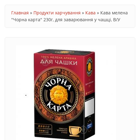
Ви є тут
Главная
»
Продукти харчування
»
Кава
»
Кава мелена
"Чорна карта" 230г, для заварювання у чашці, В/У