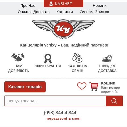
Перейти до основного вмісту
КАБІНЕТ
Про Нас
Новини
Оплата І Доставка
Контакти
Система Знижок
Канцелярія успіху – Ваш надійний партнер!
НАМ
100% ГАРАНТІЯ
14 ДНІВ НА
ШВИДКА
ДОВІРЯЮТЬ
ОБМІН
ДОСТАВКА
Кошик
Каталог товарів
Ваш кошик
порожній.
(098) 844-4-844
передзвоніть мені