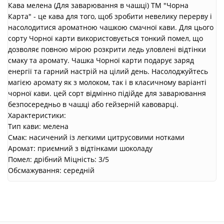
Кава мелена (Для заварювання в чашці) ТМ "Чорна
Карта" - це кава для того, щоб зробити невелику перерву і
насолодитися ароматною чашкою смачної кави. Для цього
сорту Чорної карти використовується тонкий помел, що
дозволяє повною мірою розкрити ледь уловлені відтінки
смаку та аромату. Чашка Чорної карти подарує заряд
енергії та гарний настрій на цілий день. Насолоджуйтесь
магією аромату як з молоком, так і в класичному варіанті
чорної кави. цей сорт відмінно підійде для заварювання
безпосередньо в чашці або гейзерній кавоварці.
Характеристики:
Тип кави: мелена
Смак: насичений із легкими цитрусовими нотками
Аромат: приємний з відтінками шоколаду
Помел: дрібний Міцність: 3/5
Обсмажування: середній