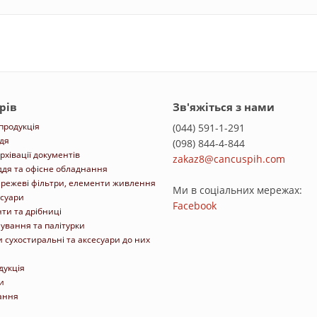
рів
Зв'яжіться з нами
 продукція
(044) 591-1-291
дя
(098) 844-4-844
рхівації документів
zakaz8@cancuspih.com
ддя та офісне обладнання
ережеві фільтри, елементи живлення
Ми в соціальних мережах:
есуари
Facebook
ти та дрібниці
ування та палітурки
 сухостиральні та аксесуари до них
дукція
и
ання