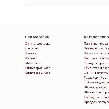
Про магазин
Каталог това
Оплата і доставка
Папір і паперова
Контакти
Письмові прилад
Новини
Папки, системи а
Про нас
Настільне прила
Бібліотека
Калькулятори, м
Канцелярия Киев
Комп'ютерні акс
Канцтовары Киев
Офисні інструмен
Товари для ламін
Фліпчарти, дошки
Шкільні товари
Штемпельна про
Господарчі товар
Продукти харчув