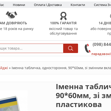
Нас
Новини
Оплата І Доставка
Контакти
Система З
АМ ДОВІРЯЮТЬ
100% ГАРАНТІЯ
14 ДНІ
е 18 років на ринку
якісний товар та
або поверн
обслуговування
п
(098) 844
передзвоні
йджі
»
Іменна табличка, одностороння, 90*60мм, зі змінним вк
Іменна табли
90*60мм, зі 
пластикова