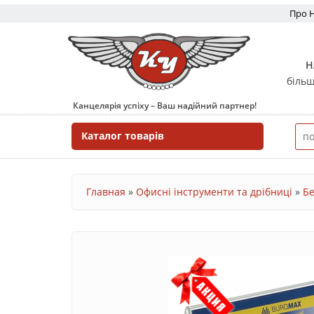
Перейти до основного вмісту
Про 
Н
більш
Канцелярія успіху – Ваш надійний партнер!
Каталог товарів
Ви є тут
Главная
»
Офисні інструменти та дрібниці
»
Бе