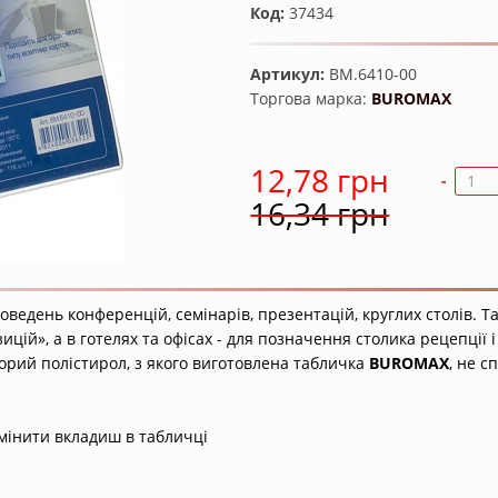
Код:
37434
Артикул:
BM.6410-00
Торгова марка:
BUROMAX
12,78 грн
-
16,34 грн
оведень конференцій, семінарів, презентацій, круглих столів. Та
ій», а в готелях та офісах - для позначення столика рецепції і
орий полістирол, з якого виготовлена табличка
BUROMAX
, не с
амінити вкладиш в табличці