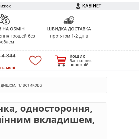
КАБІНЕТ
нижок
В НА ОБМІН
ШВИДКА ДОСТАВКА
ення грошей без
протягом 1-2 днів
роблем
-4-844
Кошик
Ваш кошик
порожній.
ть мені
ладишем, пластикова
чка, одностороння,
змінним вкладишем,