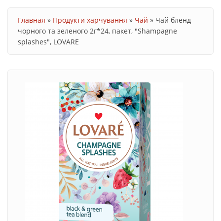
Ви є тут
Главная
»
Продукти харчування
»
Чай
»
Чай бленд
чорного та зеленого 2г*24, пакет, "Shampagne
splashes", LOVARE