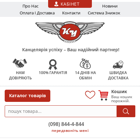
Перейти до основного вмісту
КАБІНЕТ
Про Нас
Новини
Оплата І Доставка
Контакти
Система Знижок
Канцелярія успіху – Ваш надійний партнер!
НАМ
100% ГАРАНТІЯ
14 ДНІВ НА
ШВИДКА
ДОВІРЯЮТЬ
ОБМІН
ДОСТАВКА
Кошик
Каталог товарів
Ваш кошик
порожній.
(098) 844-4-844
передзвоніть мені