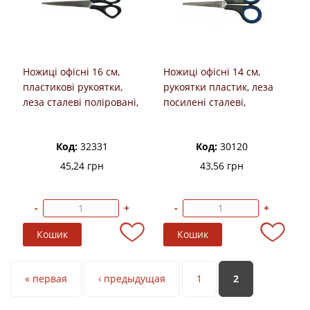
Ножиці офісні 16 см,
Ножиці офісні 14 см,
пластикові рукоятки,
рукоятки пластик, леза
леза сталеві поліровані,
посилені сталеві,
ECONOMIX
ECONOMIX
Код:
32331
Код:
30120
45,24 грн
43,56 грн
-
+
-
+
Сторінки
« первая
‹ предыдущая
1
2