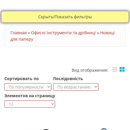
Скрыть/Показать фильтры
Ви є тут
Главная
»
Офисні інструменти та дрібниці
»
Ножиці
для паперу
Вид отображения:
Сортировать по
Послідовність
Элементов на страницу